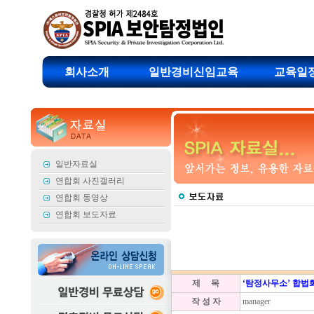
회사소개
일반경비신임교육
교육일
일반자료실
연합회 사진갤러리
연합회 동영상
연합회 보도자료
제 목
‘탐정사무소’ 합법화
작 성 자
manager