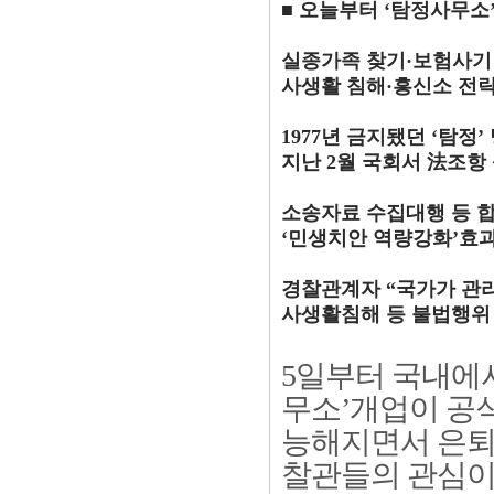
■ 오늘부터 ‘탐정사무소
실종가족 찾기·보험사기
사생활 침해·흥신소 전
1977년 금지됐던 ‘탐정’
지난 2월 국회서 法조항
소송자료 수집대행 등 
‘민생치안 역량강화’효
경찰관계자 “국가가 관
사생활침해 등 불법행위
5일부터 국내에
무소’개업이 공
능해지면서 은퇴
찰관들의 관심이