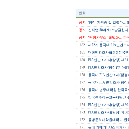
번호
공지
'탐정' 자격증 길 열렸다…해외
공지
신직업 50여개+α 발굴한다.
공지
‘탐정사무소’ 합법화… 한국판 
182
제72기 동국대 PIA민간조사
181
대한민간조사협회&전국행정
180
PIA민간조사사(탐정) 제31
179
PIA민간조사(탐정)‘피아(
178
동국대 PIA 민간조사(탐정
177
동국대 PIA 민간조사(탐정
176
동국대 법무대학원 한국특
175
한국특수직능교육재단․사)
174
PIA민간조사사(탐정) 제30회
173
PIA민간조사사(탐정) 제30
172
동방문화대학원대학교-한국특
171
몰래 카메라! AI스피커가 내