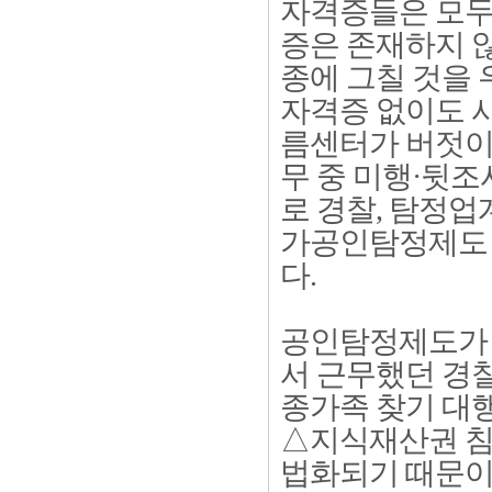
자격증들은 모두
증은 존재하지 
종에 그칠 것을 
자격증 없이도 
름센터가 버젓이 
무 중 미행·뒷조
로 경찰, 탐정업
가공인탐정제도 
다.
공인탐정제도가 
서 근무했던 경
종가족 찾기 대
△지식재산권 침
법화되기 때문이