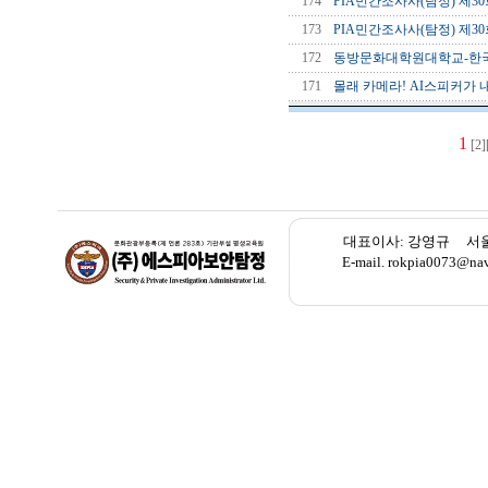
174
PIA민간조사사(탐정) 제30회
173
PIA민간조사사(탐정) 제30
172
동방문화대학원대학교-한국특
171
몰래 카메라! AI스피커가 내
1
[2]
대표이사: 강영규 서울 종로
E-mail. rokpia007