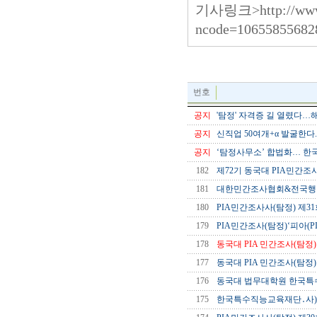
기사링크>
http://ww
ncode=10655855682
번호
공지
'탐정' 자격증 길 열렸다…해외
공지
신직업 50여개+α 발굴한다.
공지
‘탐정사무소’ 합법화… 한국판 
182
제72기 동국대 PIA민간조사
181
대한민간조사협회&전국행정
180
PIA민간조사사(탐정) 제31
179
PIA민간조사(탐정)‘피아(
178
동국대 PIA 민간조사(탐정
177
동국대 PIA 민간조사(탐정
176
동국대 법무대학원 한국특
175
한국특수직능교육재단․사)