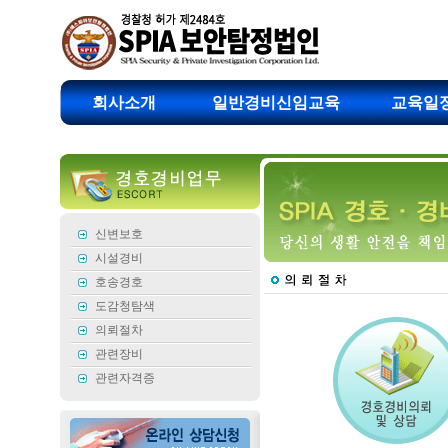
회사소개
일반경비신임교육
교육일
신변보호
시설경비
호송경호
도감청탐색
의뢰절차
관련장비
관련자격증