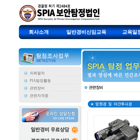
회사소개
일반경비신임교육
교육일
의뢰절차
PIA탐정활동
관련장비
관련자격증