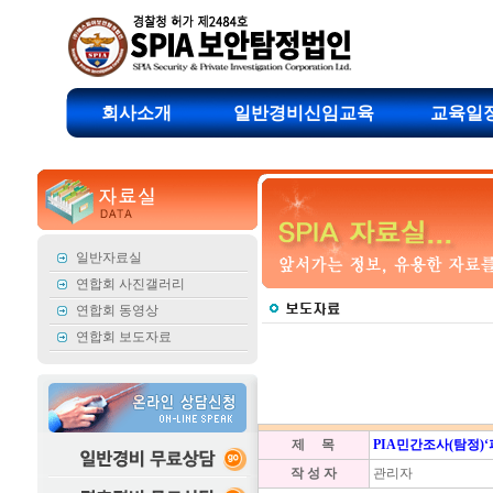
회사소개
일반경비신임교육
교육일
일반자료실
연합회 사진갤러리
연합회 동영상
연합회 보도자료
제 목
PIA민간조사(탐정)
작 성 자
관리자