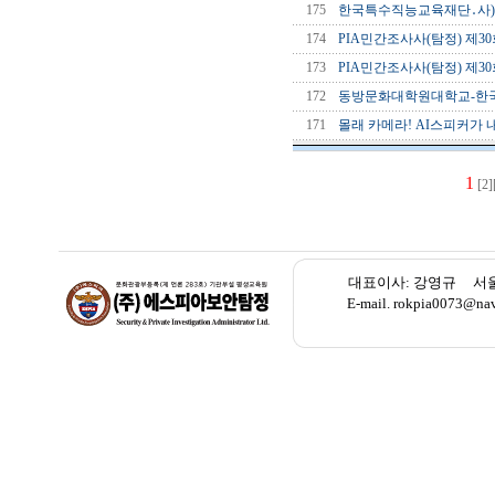
175
한국특수직능교육재단․사)
174
PIA민간조사사(탐정) 제30회
173
PIA민간조사사(탐정) 제30
172
동방문화대학원대학교-한국특
171
몰래 카메라! AI스피커가 내
1
[2]
대표이사: 강영규 서울 종로
E-mail. rokpia007