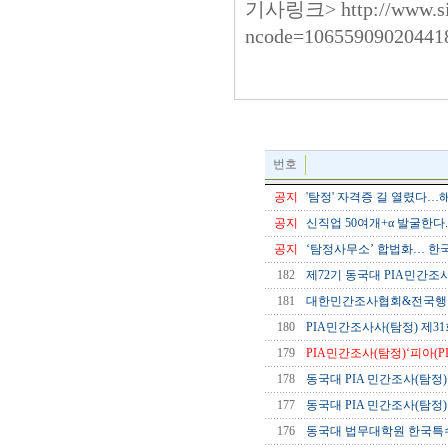
기사링크>
http://www.s
ncode=10655909020441
번호
공지
'탐정' 자격증 길 열렸다…해외
공지
신직업 50여개+α 발굴한다.
공지
‘탐정사무소’ 합법화… 한국판 
182
제72기 동국대 PIA민간조사
181
대한민간조사협회&전국행정
180
PIA민간조사사(탐정) 제31
179
PIA민간조사(탐정)‘피아(
178
동국대 PIA 민간조사(탐정
177
동국대 PIA 민간조사(탐정
176
동국대 법무대학원 한국특