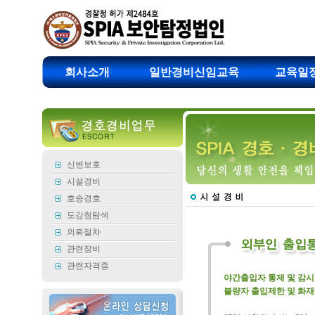
회사소개
일반경비신임교육
교육일
신변보호
시설경비
호송경호
도감청탐색
의뢰절차
관련장비
관련자격증
야간출입자 통제 및 감시
불량자 출입제한 및 화재