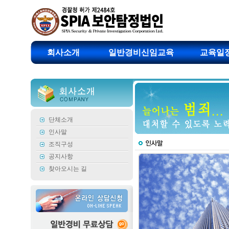
회사소개
일반경비신임교육
교육일
단체소개
인사말
조직구성
공지사항
찾아오시는 길