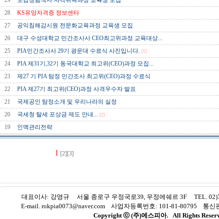
29
도감청탐색사 자격취득과정 교육생 모집
28
KS유망자격증 정보센타
27
공익침해감시원 전문화교육과정 교육생 모집
26
대구 수성대학교 민간조사사 CEO최고위과정 교육대상...
25
PIA민간조사사 29기 광운대 수료식 사진입니다.
[1]
24
PIA 제31기,32기 동국대학교 최고위(CEO)과정 모집...
23
제27 기 PIA 탐정 민간조사 최고위(CEO)과정 수료식
22
PIA 제27기 최고위(CEO)과정 사격우수자 발표
21
국제공인 탐정소개 및 우리나라의 실정
20
국세청 탈세 포상금 제도 안내...
[2]
19
인맥관리전략
1
[2]
[3]
대표이사: 강영규 서울 종로구 우정국로39, 우정에쉐르 3F TEL. 02)775-8
E-mail. rokpia0073@naver.com 사업자등록번호: 101-81-80795 
Copyright ⓒ (주)에스피아. All Rights Reserv