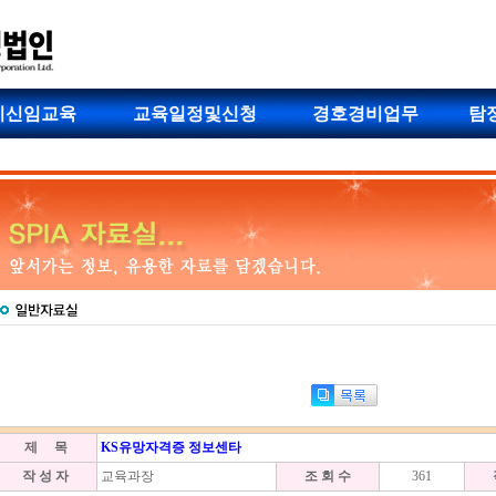
비신임교육
교육일정및신청
경호경비업무
탐
제 목
KS유망자격증 정보센타
작 성 자
교육과장
조 회 수
361