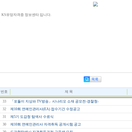
KS유망자격증 정보센타 입니다.
번호
제 목
33
「포돌이 지상파 TV방송」시나리오 소재 공모전-경찰청-
32
제10회 연예인관리사(EA) 접수기간 수정공고
31
제5기 도감청 탐색사 수료식
30
제10회 연예인관리사 자격취득 공개시험 공고